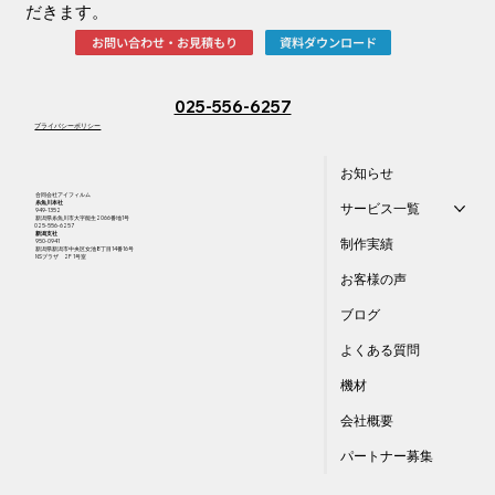
だきます。
資料ダウンロード
お問い合わせ・お見積もり
025-556-6257
​プライバシーポリシー
お知らせ
合同会社アイフィルム
​糸魚川本社
サービス一覧
949-1352
新潟県糸魚川市大字能生2066番地1号
025-556-6257
新潟支社
制作実績
950-0941
新潟県新潟市中央区女池8丁目14番16号
​NSプラザ 2F 1号室
お客様の声
ブログ
よくある質問
機材
会社概要
パートナー募集