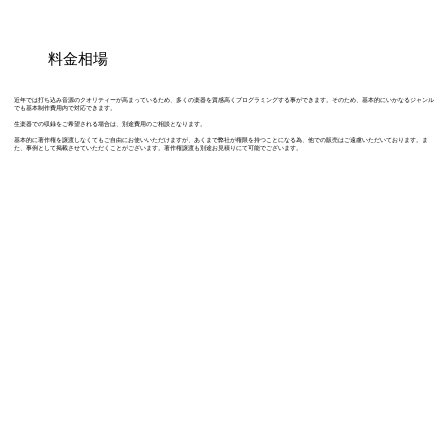
料金相場
近年では打ち込み音源のクオリティーが高まっているため、多くの楽器を質感高くプログラミングする事ができます。そのため、基本的にいかなるジャンル
でも基本制作費用内で対応できます。
生楽器での収録をご希望される場合は、別途費用のご相談となります。
基本的に著作権を譲渡しなくてもご自由にお使いいただけますが、あくまで弊社が権限を持つことになる為、他での販売はご遠慮いただいております。ま
た、事例として掲載させていただくことがございます。著作権譲渡も別途お見積りにて可能でございます。