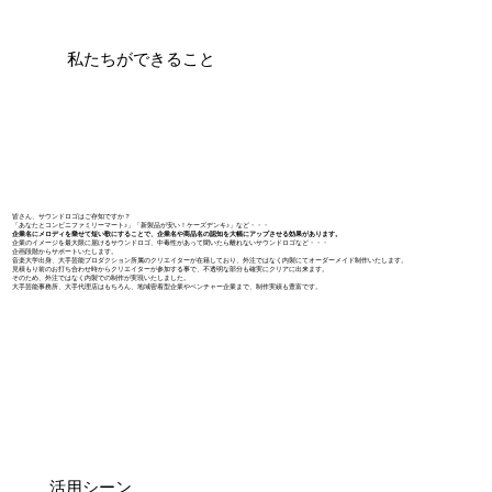
私たちができること
皆さん、サウンドロゴはご存知ですか？
「あなたとコンビニファミリーマート♪」「新製品が安い！ケーズデンキ♪」など・・・
企業名にメロディを乗せて短い歌にすることで、企業名や商品名の認知を大幅にアップさせる効果があります。
企業のイメージを最大限に届けるサウンドロゴ、中毒性があって聞いたら離れないサウンドロゴなど・・・
企画段階からサポートいたします。
音楽大学出身、大手芸能プロダクション所属のクリエイターが在籍しており、外注ではなく内製にてオーダーメイド制作いたします。
見積もり前のお打ち合わせ時からクリエイターが参加する事で、不透明な部分も確実にクリアに出来ます。
そのため、外注ではなく内製での制作が実現いたしました。
大手芸能事務所、大手代理店はもちろん、地域密着型企業やベンチャー企業まで、制作実績も豊富です。
活用シーン