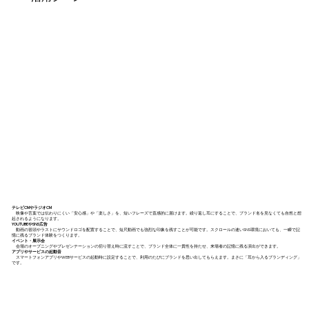
テレビCMやラジオCM
映像や言葉では伝わりにくい「安心感」や「楽しさ」を、短いフレーズで直感的に届けます。繰り返し耳にすることで、ブランド名を見なくても自然と想
起されるようになります。
YOUTUBEやSNS広告
動画の冒頭やラストにサウンドロゴを配置することで、短尺動画でも強烈な印象を残すことが可能です。スクロールの速いSNS環境においても、一瞬で記
憶に残るブランド体験をつくります。
イベント・展示会
会場のオープニングやプレゼンテーションの切り替え時に流すことで、ブランド全体に一貫性を持たせ、来場者の記憶に残る演出ができます。
アプリやサービスの起動音
スマートフォンアプリやWEBサービスの起動時に設定することで、利用のたびにブランドを思い出してもらえます。まさに「耳から入るブランディング」
です。