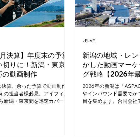
えることができます。 で
んとした動画を作りたい
影や編集の費用が高くて
い…」というのが本音で
こで今回は、新潟県内で
されている皆様に向けて、*
日
2月25日
に動画制作の費用として
助金」**をわかりやすく
3月決算】年度末の予算
新潟の地域トレン
た。国がやっているもの
い切りに！新潟・東京
かした動画マーケ
市や燕市などの地域限定
応の動画制作
グ戦略【2026年
で、お得な情報が満載です！
どこでも使いやすい！国の
の決算、余った予算で動画制作を
2026年の新潟は「ASP
ずは、業種や地域を問わ
えの担当者様必見。アイフィル
やインバウンド需要でか
請しやすい国の補助金を
ら新潟・東京間を迅速カバー
目を集めます。合同会社
す。 小規模事業者持続化
撮影も即対応。3月末納品を確約
ムが、地域イベントや観
番おすすめ！） 従業員数
す。HP未掲載の非公開実績もお
と動画制作を掛け合わせ
さな会社
合わせ後すぐに送付。短納期で
ーケティング戦略を解説
協しない品質を、今すぐ無料で
必見の集客ノウハウをお
談ください。
す。