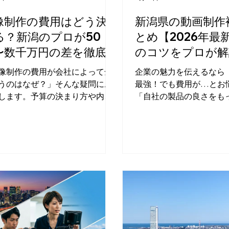
像制作の費用はどう決
新潟県の動画制作
る？新潟のプロが50
とめ【2026年最
〜数千万円の差を徹底解
のコツをプロが解
像制作の費用が会社によって全
企業の魅力を伝えるなら
うのはなぜ？」そんな疑問にお
最強！でも費用が…とお
します。予算の決まり方や内
「自社の製品の良さをも
費用を抑えて高品質な動画を作
人に知ってほしい」 「ホ
ツを分かりやすく解説！合同会
の文章や写真だけだと、
イフィルムなら、企画から撮
力が伝わらない…」 そ
音楽制作までワンストップで対
悩みの新潟県の事業者様
能です。
す！今、スマートフォン
り、企業の魅力を伝える
「動画」が最も効果的だ
います。動画なら、職人
な技術や、サービスの温
などを、たった数十秒で