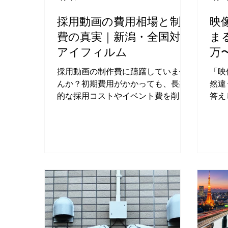
採用動画の費用相場と制作
映
費の真実｜新潟・全国対応
ま
アイフィルム
万
説
採用動画の制作費に躊躇していませ
「映
んか？初期費用がかかっても、長期
然違
的な採用コストやイベント費を削減
答え
できるカラクリと予算管理のコツを
訳、
プロが解説。
るコ
社ア
影・
応可