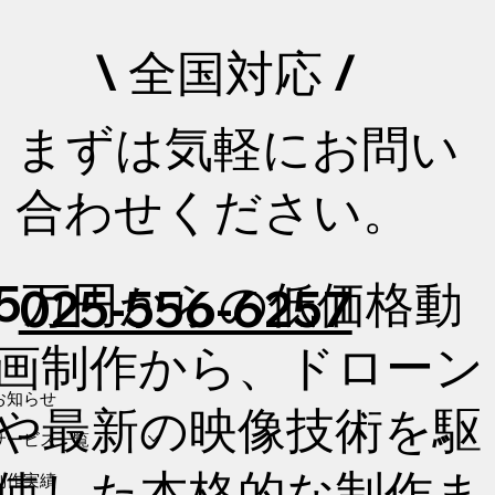
\ 全国対応 /
まずは気軽にお問い
合わせください。
5万円からの低価格動
025-556-6257
画制作から、ドローン
お知らせ
や最新の映像技術を駆
サービス一覧
使した本格的な制作ま
制作実績