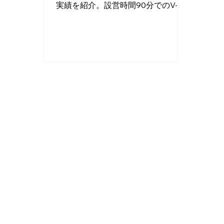
実績を紹介。設営時間90分でのV-
8HD活用術、50mHDMIケーブルの
配線、会場設備トラブルへの即座の
対応策など、失敗できない現場の裏
側を公開します。