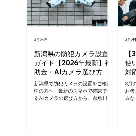
3月24日
3月2
新潟県の防犯カメラ設置
【
ガイド【2026年最新】補
使
助金・AIカメラ選び方
対
新潟県で防犯カメラの設置をご検討
3月
中の方へ。最新のスマホで確認でき
お考
るAIカメラの選び方から、糸魚川市
ムな
や新発田市などで使える補助金情報
し、
まで分かりやすく解説。見積もりや
しま
業者選びのコツも。映像制作のプロ
問い
「アイフィルム」がサポートしま
も妥
す。
ご相