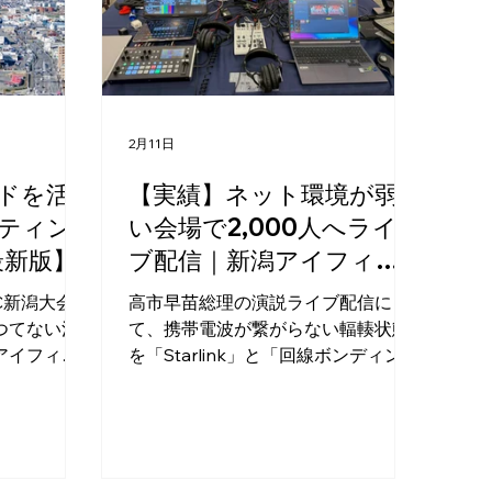
も、「ちゃ
けれど、撮
手が出な
すよね。 そ
ビジネスを
*2026年
2月11日
使える「補
まとめまし
ドを活
【実績】ネット環境が弱
から、新潟
ティン
い会場で2,000人へライ
のものま
最新版】
ブ配信｜新潟アイフィル
 1. 全国
ム
補助金 ま
AC新潟大会」
高市早苗総理の演説ライブ配信に
ず、広く申
つてない注
て、携帯電波が繋がらない輻輳状態
ご紹介しま
アイフィル
を「Starlink」と「回線ボンディング
補助金（一
光トレンド
技術」で解決。映画のような映像美
が少ない小
た最新のマ
とクリアな音声で、会場の熱気をリ
。地元企業
アルタイムに届けました。失敗でき
届けしま
ない配信はアイフィルムへ。