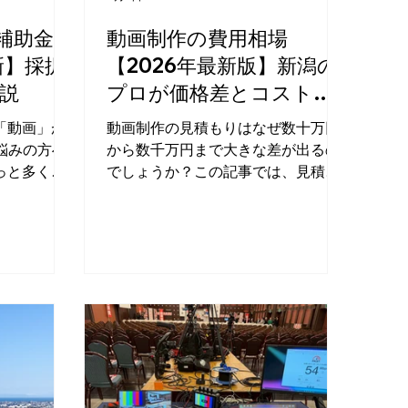
補助金ま
動画制作の費用相場
新】採択
【2026年最新版】新潟の
説
プロが価格差とコストを
解説
「動画」が
動画制作の見積もりはなぜ数十万円
悩みの方へ
から数千万円まで大きな差が出るの
っと多くの
でしょうか？この記事では、見積も
ームページ
りの裏側にある「価格の理由」と
なかなか魅
2026年の最新相場をわかりやすく解
んなふうにお
説します。低予算でも高品質を実現
、必見で
する合同会社アイフィルムの強みな
の普及もあ
ど、費用対効果を高めるコツもご紹
手段として
介！
と言われて
さんの繊細
かい雰囲気
直感的に伝