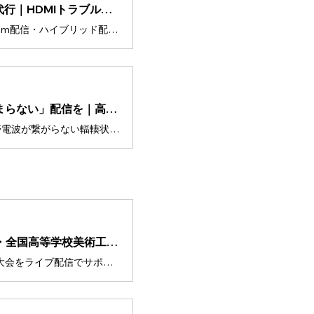
【新潟】ホテル講演会のZoom配信代行｜HDMIトラブル解決とV-8HD活用事例｜アイフィルム
新潟県内のホテルで行われた講演会のZoom配信・ハイブリッド配信の実績を紹介。設営時間90分でのV-8HD活用術、50mHDMIケーブルの配線、会場設備トラブルへの即座の対応策など、失敗できない現場の裏側を公開します。
【実績紹介】2,000人の会場で「止まらない」配信を｜高市総理演説ライブ配信の裏側 - アイフィルム
高市早苗総理の演説ライブ配信にて、携帯電波が繋がらない輻輳状態を「Starlink」と「回線ボンディング技術」で解決。映画のような映像美とクリアな音声で、会場の熱気をリアルタイムに届けました。失敗できない配信はアイフィルムへ。
【実績紹介】新潟県高等教育研究会・全国高等学校美術工芸研究大会2025新潟大会をライブ配信しました（新潟 ライブ配信／3カメ撮影）
全国高等学校美術工芸研究大会2025新潟大会をライブ配信でサポートしました。合同会社アイフィルムの小池です。今回は、**「新潟県高等教育研究会 第62回 全国高等学校 美術・工芸研究大会＜2025新潟大会＞」**にて、YouTubeを使ったライブ配信と記録撮影を担当させていただきました。メイン会場の基調講演から、別会場で行われた分科会の収録、後日のアーカイブ配信まで、配信設計〜当日のオペレーションまでワンストップで対応した事例としてご紹介します。イベント概要とご依頼内容本大会は、全国の高校で美術・工芸教育に携わる先生方が一堂に会し、実践事例や研究内容を共有する大規模な研究会です。 • 主催：新潟県高等教育研究会 • 名称：第62回 全国高等学校 美術・工芸研究大会 2025新潟大会 • 会場：新潟市内ホール＋複数の分科会会場 • 参加者：全国から先生方が来場＆オンライン視聴ご依頼内容は大きく以下の4つでした。1. YouTube Liveによるメイン会場のライブ配信2. 3カメラ体制＋会場パワポ資料のワイプ合成3. 配信前の段取り・設営・事前打ち合わせでの会場レイアウト設計4. 別会場