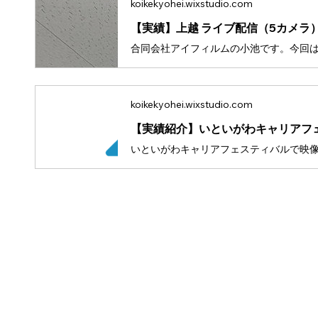
koikekyohei.wixstudio.com
koikekyohei.wixstudio.com