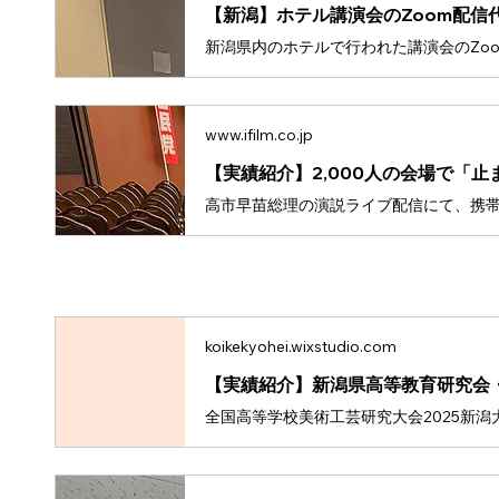
www.ifilm.co.jp
koikekyohei.wixstudio.com