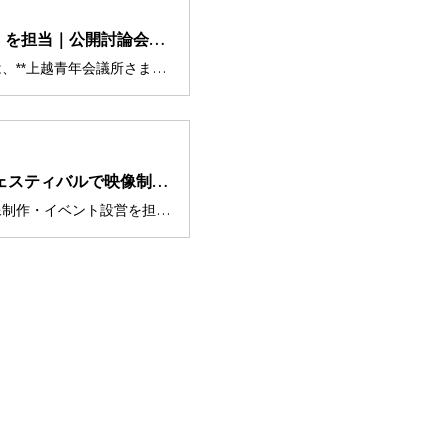
【実績】上越 ライブ配信（5カメラ）を担当｜公開討論会の配信業務
合同会社アイフィルムの小池です。今回は、**上越青年会議所さま主催の「上越市長選 立候補予定者による公開討論会」**にて、YouTubeライブ配信（5カメラ）を配信業務一式で担当しました。上越妙高タウン情報 イベント概要（上越市長選 公開討論会｜YouTube配信）公開討論会は2025年10月16日に開催され、上越青年会議所のYouTubeで配信されました。 また、記事内でも「6人による公開討論会」「YouTube配信」について触れられています。 joetsutj.com+1※現在アーカイブは非公開です。担当範囲（配信業務一式）今回の対応は「配信だけ」ではなく、映像×音×運用をまとめて現場に入っています。 • 配信業務一式（設営〜本番オペレーション） • 5カメラ運用 • 蓋画（サムネ）制作 • 音の設定（登壇者マイク → ラインで配信／会場スピーカー） • 地元テレビ局への音声提供（ライン）当日の体制（スタッフ人数・役割） • 現場：3名（アイフィルム）＋代理店：1名少人数でも回るように、事前に「役割」と「トラブル時の逃げ道」を固定してから現場入りしました。一番気を遣ったポイント：配
【実績紹介】いといがわキャリアフェスティバルで映像制作・イベント設営をワンストップ担当しました
いといがわキャリアフェスティバルで映像制作・イベント設営を担当しました合同会社アイフィルムの小池です。今回は、地元・糸魚川市で毎年開催されているキャリア教育イベント**「いといがわキャリアフェスティバル（キャリアフェスティバルいといがわ）」**での実績をご紹介します。立ち上げ期から約5年にわたり、映像制作・音響・イベント設営・電源工事・記録撮影・ブース出店まで、ワンストップで関わらせていただいています。いといがわキャリアフェスティバルとは？「キャリアフェスティバルいといがわ」は、糸魚川市内4中学校の3年生全員を対象にしたキャリア教育イベントです。itoigawa.ed.jp • 対象：市内4中学校の3年生 • 会場：市民総合体育館 • 内容：中学生が地域で働く大人と対話し、仕事や生き方に触れるキャリア教育事業 • 出展事業所：50社前後（年度により変動）文部科学省の事例集にも取り上げられており、糸魚川市のキャリア教育の象徴的な取り組みとして評価されています。文部科学省アイフィルムの担当業務一覧いといがわキャリアフェスティバルでは、以下のような業務を一括で担当しました。 • イベント設営