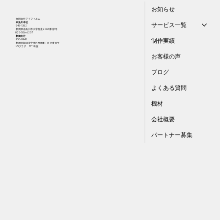
お知らせ
合同会社アイフィルム
​糸魚川本社
サービス一覧
949-1352
新潟県糸魚川市大字能生2066番地1号
025-556-6257
新潟支社
制作実績
950-0941
新潟県新潟市中央区女池8丁目14番16号
​NSプラザ 2F 1号室
お客様の声
ブログ
よくある質問
機材
会社概要
パートナー募集