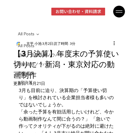
お問い合わせ・資料請求
All Posts
京平 小池
3月2日
読了時間: 3分
All Posts
【3月決算】年度末の予算使い
動画・音楽活用ノウハウ
切りに！新潟・東京対応の動
制作依頼ノウハウ
画制作
実績紹介
3月決算
更新日：
5月21日
3月も目前に迫り、決算期の「予算使い切
り」を検討されている企業担当者様も多いの
ではないでしょうか。
「余った予算を有効活用したいけれど、今か
ら動画制作なんて間に合うの？」 「急いで
作ってクオリティが下がるのは絶対に避けた
い……」 「もし3月末に納品が間に合わなか